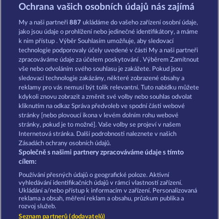
Poseidon's Rising
Medusa's Lair
Ochrana vašich osobních údajů nás zajímá
My a naši partneři
887
ukládáme do vašeho zařízení osobní údaje,
jako jsou údaje o prohlížení nebo jedinečné identifikátory, a máme
k nim přístup . Výběr Souhlasím umožňuje, aby sledovací
technologie podporovaly účely uvedené v části My a naši partneři
zpracováváme údaje za účelem poskytování . Výběrem Zamítnout
vše nebo odvoláním svého souhlasu je zakážete. Pokud jsou
Demi Gods IV - The Golden Era
The Guardian God: Heimdall's Horn
sledovací technologie zakázány, některé zobrazené obsahy a
reklamy pro vás nemusí být tolik relevantní. Tuto nabídku můžete
kdykoli znovu zobrazit a změnit své volby nebo souhlas odvolat
kliknutím na odkaz Správa předvoleb ve spodní části webové
Podmínky
Prohlášení o ochraně údajů
stránky [nebo plovoucí ikona v levém dolním rohu webové
stránky, pokud je to možné]. Vaše volby se projeví v našem
Kontakt
Společnost
Časté dotazy
Internetová stránka. Další podrobnosti naleznete v našich
Zásadách ochrany osobních údajů.
Společně s našimi partnery zpracováváme údaje s tímto
Partnerský program
Facebook
cílem:
Podat Žádost o Odstoupení
Používání přesných údajů o geografické poloze. Aktivní
vyhledávání identifikačních údajů v rámci vlastností zařízení.
Ukládání a/nebo přístup k informacím v zařízení. Personalizovaná
reklama a obsah, měření reklam a obsahu, průzkum publika a
rozvoj služeb.
Seznam partnerů (dodavatelů)