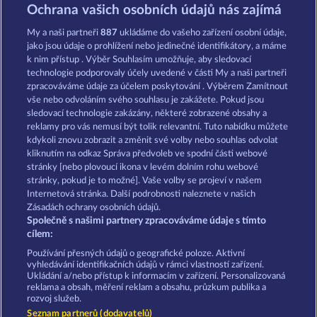
King of the Jungle
Atlantic Wilds
Ochrana vašich osobních údajů nás zajímá
My a naši partneři
887
ukládáme do vašeho zařízení osobní údaje,
jako jsou údaje o prohlížení nebo jedinečné identifikátory, a máme
k nim přístup . Výběr Souhlasím umožňuje, aby sledovací
technologie podporovaly účely uvedené v části My a naši partneři
zpracováváme údaje za účelem poskytování . Výběrem Zamítnout
vše nebo odvoláním svého souhlasu je zakážete. Pokud jsou
Majestic King
Wild Rapa Nui
sledovací technologie zakázány, některé zobrazené obsahy a
reklamy pro vás nemusí být tolik relevantní. Tuto nabídku můžete
kdykoli znovu zobrazit a změnit své volby nebo souhlas odvolat
kliknutím na odkaz Správa předvoleb ve spodní části webové
Podmínky
Prohlášení o ochraně údajů
stránky [nebo plovoucí ikona v levém dolním rohu webové
stránky, pokud je to možné]. Vaše volby se projeví v našem
Kontakt
Společnost
Časté dotazy
Internetová stránka. Další podrobnosti naleznete v našich
Zásadách ochrany osobních údajů.
Společně s našimi partnery zpracováváme údaje s tímto
Partnerský program
Facebook
cílem:
Podat Žádost o Odstoupení
Používání přesných údajů o geografické poloze. Aktivní
vyhledávání identifikačních údajů v rámci vlastností zařízení.
Ukládání a/nebo přístup k informacím v zařízení. Personalizovaná
reklama a obsah, měření reklam a obsahu, průzkum publika a
rozvoj služeb.
Seznam partnerů (dodavatelů)