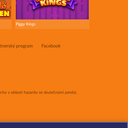
Piggy Kings
tnerský program
Facebook
chy v oblasti hazardu se skutečnými penězi.