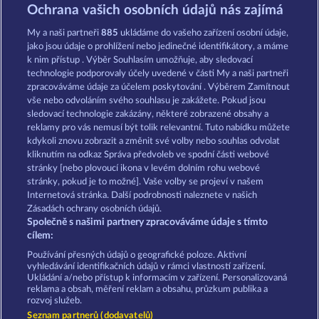
Frooty Troupe Sun Splash
Fruit Love
Ochrana vašich osobních údajů nás zajímá
My a naši partneři
885
ukládáme do vašeho zařízení osobní údaje,
jako jsou údaje o prohlížení nebo jedinečné identifikátory, a máme
k nim přístup . Výběr Souhlasím umožňuje, aby sledovací
technologie podporovaly účely uvedené v části My a naši partneři
zpracováváme údaje za účelem poskytování . Výběrem Zamítnout
vše nebo odvoláním svého souhlasu je zakážete. Pokud jsou
40 Sevens Diamond Treasures
Tower of Power
sledovací technologie zakázány, některé zobrazené obsahy a
reklamy pro vás nemusí být tolik relevantní. Tuto nabídku můžete
kdykoli znovu zobrazit a změnit své volby nebo souhlas odvolat
kliknutím na odkaz Správa předvoleb ve spodní části webové
Podmínky
Prohlášení o ochraně údajů
stránky [nebo plovoucí ikona v levém dolním rohu webové
stránky, pokud je to možné]. Vaše volby se projeví v našem
Kontakt
Společnost
Časté dotazy
Internetová stránka. Další podrobnosti naleznete v našich
Zásadách ochrany osobních údajů.
Společně s našimi partnery zpracováváme údaje s tímto
Partnerský program
Facebook
cílem:
Podat Žádost o Odstoupení
Používání přesných údajů o geografické poloze. Aktivní
vyhledávání identifikačních údajů v rámci vlastností zařízení.
Ukládání a/nebo přístup k informacím v zařízení. Personalizovaná
reklama a obsah, měření reklam a obsahu, průzkum publika a
rozvoj služeb.
Seznam partnerů (dodavatelů)