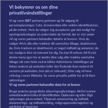
Vi bekymrer os om dine
40 Sevens Diamond Treasures
Mighty 40
privatlivsindstillinger
Vi og vores
887
partnere gemmer og får adgang til
personoplysninger, f.eks. browserdata eller unikke identifikatorer,
på din enhed . Hvis du vælger Jeg accepterer, gør det muligt for
sporingsteknologier at understøtte de formål, der er vist under
»Vi og vores partnere behandler datafor at levere«. Hvis du
Explodiac Maxi Play
100 Flaring Fruits
vælger Afvis alle eller trækker dit samtykke tilbage, deaktiveres
de. Hvis trackere er deaktiveret, er noget indhold og annoncer, du
ser, muligvis ikke så relevant for dig. Du kan til enhver tid få vist
denne menu igen for at ændre dine valg eller trække samtykke
Vilkår og betingelser
Datasikkerhed
tilbage når som helst ved at klikke Administrer indstillinger på
linket nederst på websiden [eller det flydende ikon nederst til
Kontakt
Virksomhed
FAQ
venstre på websiden, hvis det er relevant]. Dine valg vil have
virkning i vores Website. Se vores privatliv politik for at få flere
Tilsluttet program
Facebook
oplysninger.
Vi og vores partnere behandler data for at levere:
Indsend anmodning om tilbagetrækning
Bruge præcise geografiske placeringsoplysninger. Aktivt scanne
enhedskarakteristika til identifikation. Opbevare og/eller tilgå
oplysninger på en enhed. Tilpasset annoncering og indhold,
annoncerings- og indholdsmåling, målgruppeundersøgelser og
udvikling af tjenester.