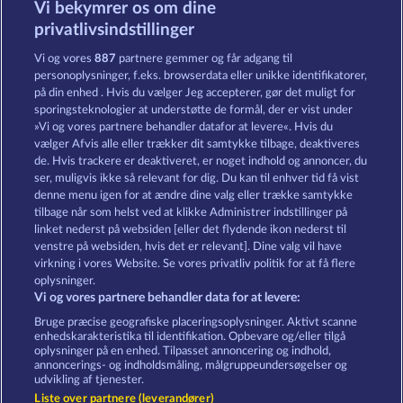
Vi bekymrer os om dine
Beautiful Nature
Black Beauty
privatlivsindstillinger
Vi og vores
887
partnere gemmer og får adgang til
personoplysninger, f.eks. browserdata eller unikke identifikatorer,
på din enhed . Hvis du vælger Jeg accepterer, gør det muligt for
sporingsteknologier at understøtte de formål, der er vist under
»Vi og vores partnere behandler datafor at levere«. Hvis du
Duck Shooter
Atlantic Wilds
vælger Afvis alle eller trækker dit samtykke tilbage, deaktiveres
de. Hvis trackere er deaktiveret, er noget indhold og annoncer, du
ser, muligvis ikke så relevant for dig. Du kan til enhver tid få vist
denne menu igen for at ændre dine valg eller trække samtykke
Vilkår og betingelser
Datasikkerhed
tilbage når som helst ved at klikke Administrer indstillinger på
linket nederst på websiden [eller det flydende ikon nederst til
Kontakt
Virksomhed
FAQ
venstre på websiden, hvis det er relevant]. Dine valg vil have
virkning i vores Website. Se vores privatliv politik for at få flere
Tilsluttet program
Facebook
oplysninger.
Vi og vores partnere behandler data for at levere:
Indsend anmodning om tilbagetrækning
Bruge præcise geografiske placeringsoplysninger. Aktivt scanne
enhedskarakteristika til identifikation. Opbevare og/eller tilgå
oplysninger på en enhed. Tilpasset annoncering og indhold,
annoncerings- og indholdsmåling, målgruppeundersøgelser og
udvikling af tjenester.
Liste over partnere (leverandører)