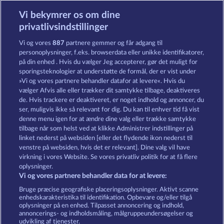
Vi bekymrer os om dine
Fruits First Diamond Treasures
Mallorca Wilds
privatlivsindstillinger
Vi og vores
887
partnere gemmer og får adgang til
personoplysninger, f.eks. browserdata eller unikke identifikatorer,
på din enhed . Hvis du vælger Jeg accepterer, gør det muligt for
sporingsteknologier at understøtte de formål, der er vist under
»Vi og vores partnere behandler datafor at levere«. Hvis du
100 Flaring Fruits
7 Supernova Fruits
vælger Afvis alle eller trækker dit samtykke tilbage, deaktiveres
de. Hvis trackere er deaktiveret, er noget indhold og annoncer, du
ser, muligvis ikke så relevant for dig. Du kan til enhver tid få vist
denne menu igen for at ændre dine valg eller trække samtykke
Vilkår og betingelser
Datasikkerhed
tilbage når som helst ved at klikke Administrer indstillinger på
linket nederst på websiden [eller det flydende ikon nederst til
Kontakt
Virksomhed
FAQ
venstre på websiden, hvis det er relevant]. Dine valg vil have
virkning i vores Website. Se vores privatliv politik for at få flere
Tilsluttet program
Facebook
oplysninger.
Vi og vores partnere behandler data for at levere:
Indsend anmodning om tilbagetrækning
Bruge præcise geografiske placeringsoplysninger. Aktivt scanne
enhedskarakteristika til identifikation. Opbevare og/eller tilgå
oplysninger på en enhed. Tilpasset annoncering og indhold,
annoncerings- og indholdsmåling, målgruppeundersøgelser og
udvikling af tjenester.