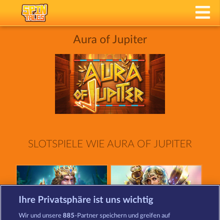
Aura of Jupiter
SLOTSPIELE WIE AURA OF JUPITER
Ihre Privatsphäre ist uns wichtig
Wir und unsere
885
-Partner speichern und greifen auf