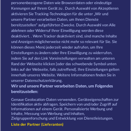
Poseidon's Rising
Demi Gods V
personenbezogene Daten wie Browserdaten oder eindeutige
Kennungen auf Ihrem Gerät zu . Durch Auswahl von Akzeptieren
aktivieren Sie Tracking-Technologien für die unter „Wir und
unsere Partner verarbeiten Daten, um Ihnen Dienste
bereitzustellen“ aufgeführten Zwecke. Durch Auswahl von Alle
ablehnen oder Widerruf Ihrer Einwilligung werden diese
deaktiviert. . Wenn Tracker deaktiviert sind, sind manche Inhalte
und Anzeigen möglicherweise nicht mehr so ​​relevant für Sie. Sie
Gates Of Ishtar
Demi Gods IV - The Golden Era
können dieses Menü jederzeit wieder aufrufen, um Ihre
Einstellungen zu ändern oder Ihre Einwilligung zu widerrufen,
indem Sie auf den Link Voreinstellungen verwalten am unteren
Rand der Webseite klicken [oder das schwebende Symbol unten
AGB
Datenschutz
Impressum
links auf der Webseite, falls zutreffend]. Ihre Einstellungen gelten
innerhalb unseres Website. Weitere Informationen finden Sie in
Unternehmensseite
FAQ
unserer Datenschutzerklärung.
Wir und unsere Partner verarbeiten Daten, um Folgendes
Affiliate-Programm
Facebook
bereitzustellen:
Genaue Geolocation-Daten verwenden. Geräteeigenschaften zur
Widerruf einreichen
Identifikation aktiv abfragen. Speichern von und/oder Zugriff auf
Informationen auf einem Gerät. Personalisierte Werbung und
Inhalte, Messung von Werbung und Inhalten,
Zielgruppenforschung und Entwicklung von Dienstleistungen.
Liste der Partner (Lieferanten)