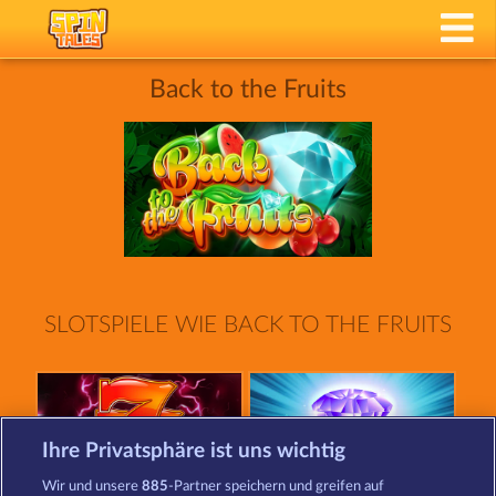
Back to the Fruits
SLOTSPIELE WIE BACK TO THE FRUITS
Ihre Privatsphäre ist uns wichtig
Wir und unsere
885
-Partner speichern und greifen auf