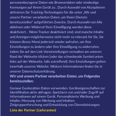
Mighty 40
Maaax Diamonds
personenbezogene Daten wie Browserdaten oder eindeutige
Kennungen auf Ihrem Gerät zu . Durch Auswahl von Akzeptieren
aktivieren Sie Tracking-Technologien für die unter „Wir und
unsere Partner verarbeiten Daten, um Ihnen Dienste
bereitzustellen“ aufgeführten Zwecke. Durch Auswahl von Alle
ablehnen oder Widerruf Ihrer Einwilligung werden diese
deaktiviert. . Wenn Tracker deaktiviert sind, sind manche Inhalte
und Anzeigen möglicherweise nicht mehr so ​​relevant für Sie. Sie
Explodiac Maxi Play
40 Thieves
können dieses Menü jederzeit wieder aufrufen, um Ihre
Einstellungen zu ändern oder Ihre Einwilligung zu widerrufen,
indem Sie auf den Link Voreinstellungen verwalten am unteren
Rand der Webseite klicken [oder das schwebende Symbol unten
AGB
Datenschutz
Impressum
links auf der Webseite, falls zutreffend]. Ihre Einstellungen gelten
innerhalb unseres Website. Weitere Informationen finden Sie in
Unternehmensseite
FAQ
unserer Datenschutzerklärung.
Wir und unsere Partner verarbeiten Daten, um Folgendes
Affiliate-Programm
Facebook
bereitzustellen:
Genaue Geolocation-Daten verwenden. Geräteeigenschaften zur
Widerruf einreichen
Identifikation aktiv abfragen. Speichern von und/oder Zugriff auf
Informationen auf einem Gerät. Personalisierte Werbung und
Inhalte, Messung von Werbung und Inhalten,
Zielgruppenforschung und Entwicklung von Dienstleistungen.
Liste der Partner (Lieferanten)