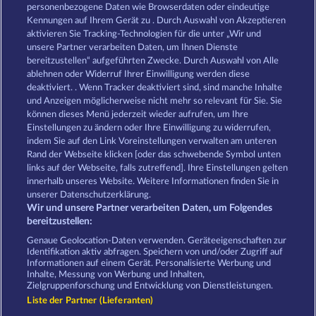
7 Supernova Fruits New Limits
Total Eclipse
personenbezogene Daten wie Browserdaten oder eindeutige
Kennungen auf Ihrem Gerät zu . Durch Auswahl von Akzeptieren
aktivieren Sie Tracking-Technologien für die unter „Wir und
unsere Partner verarbeiten Daten, um Ihnen Dienste
bereitzustellen“ aufgeführten Zwecke. Durch Auswahl von Alle
ablehnen oder Widerruf Ihrer Einwilligung werden diese
deaktiviert. . Wenn Tracker deaktiviert sind, sind manche Inhalte
und Anzeigen möglicherweise nicht mehr so ​​relevant für Sie. Sie
Blazing Star
Tower of Power
können dieses Menü jederzeit wieder aufrufen, um Ihre
Einstellungen zu ändern oder Ihre Einwilligung zu widerrufen,
indem Sie auf den Link Voreinstellungen verwalten am unteren
Rand der Webseite klicken [oder das schwebende Symbol unten
AGB
Datenschutz
Impressum
links auf der Webseite, falls zutreffend]. Ihre Einstellungen gelten
innerhalb unseres Website. Weitere Informationen finden Sie in
Unternehmensseite
FAQ
unserer Datenschutzerklärung.
Wir und unsere Partner verarbeiten Daten, um Folgendes
Affiliate-Programm
Facebook
bereitzustellen:
Genaue Geolocation-Daten verwenden. Geräteeigenschaften zur
Widerruf einreichen
Identifikation aktiv abfragen. Speichern von und/oder Zugriff auf
Informationen auf einem Gerät. Personalisierte Werbung und
Inhalte, Messung von Werbung und Inhalten,
Zielgruppenforschung und Entwicklung von Dienstleistungen.
Liste der Partner (Lieferanten)