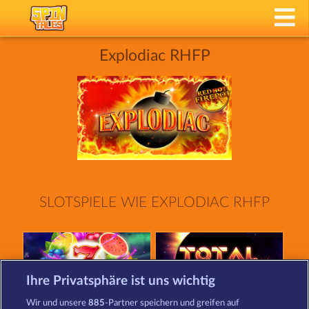
Explodiac RHFP
SLOTSPIELE WIE EXPLODIAC RHFP
Ihre Privatsphäre ist uns wichtig
Wir und unsere
885
-Partner speichern und greifen auf