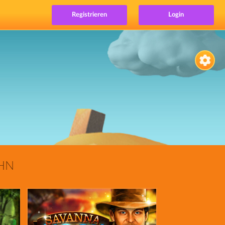
Registrieren
Login
HN