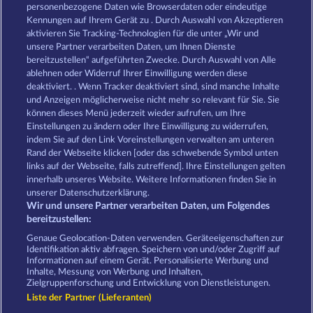
40 Thieves
Gates of Persia
personenbezogene Daten wie Browserdaten oder eindeutige
Kennungen auf Ihrem Gerät zu . Durch Auswahl von Akzeptieren
aktivieren Sie Tracking-Technologien für die unter „Wir und
unsere Partner verarbeiten Daten, um Ihnen Dienste
bereitzustellen“ aufgeführten Zwecke. Durch Auswahl von Alle
ablehnen oder Widerruf Ihrer Einwilligung werden diese
deaktiviert. . Wenn Tracker deaktiviert sind, sind manche Inhalte
und Anzeigen möglicherweise nicht mehr so ​​relevant für Sie. Sie
Palace of Treasures
Magic Book 6
können dieses Menü jederzeit wieder aufrufen, um Ihre
Einstellungen zu ändern oder Ihre Einwilligung zu widerrufen,
indem Sie auf den Link Voreinstellungen verwalten am unteren
Rand der Webseite klicken [oder das schwebende Symbol unten
AGB
Datenschutz
Impressum
links auf der Webseite, falls zutreffend]. Ihre Einstellungen gelten
innerhalb unseres Website. Weitere Informationen finden Sie in
Unternehmensseite
FAQ
unserer Datenschutzerklärung.
Wir und unsere Partner verarbeiten Daten, um Folgendes
Affiliate-Programm
Facebook
bereitzustellen:
Genaue Geolocation-Daten verwenden. Geräteeigenschaften zur
Widerruf einreichen
Identifikation aktiv abfragen. Speichern von und/oder Zugriff auf
Informationen auf einem Gerät. Personalisierte Werbung und
Inhalte, Messung von Werbung und Inhalten,
Zielgruppenforschung und Entwicklung von Dienstleistungen.
Liste der Partner (Lieferanten)