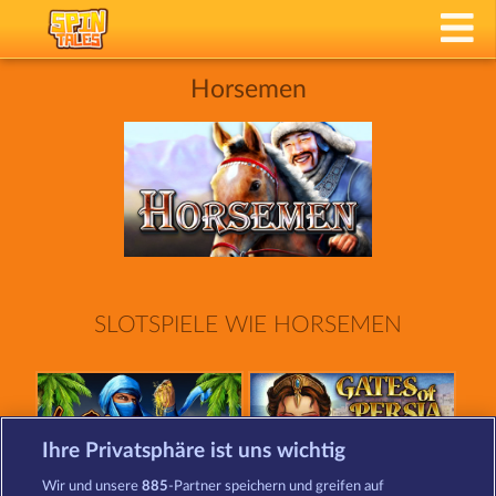
Horsemen
SLOTSPIELE WIE HORSEMEN
Ihre Privatsphäre ist uns wichtig
Wir und unsere
885
-Partner speichern und greifen auf