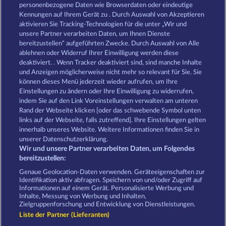
Frooty Troupe Sun Splash
Blazing Star
personenbezogene Daten wie Browserdaten oder eindeutige
Kennungen auf Ihrem Gerät zu . Durch Auswahl von Akzeptieren
aktivieren Sie Tracking-Technologien für die unter „Wir und
unsere Partner verarbeiten Daten, um Ihnen Dienste
bereitzustellen“ aufgeführten Zwecke. Durch Auswahl von Alle
ablehnen oder Widerruf Ihrer Einwilligung werden diese
deaktiviert. . Wenn Tracker deaktiviert sind, sind manche Inhalte
und Anzeigen möglicherweise nicht mehr so ​​relevant für Sie. Sie
Sticky Diamonds
40 Thieves
können dieses Menü jederzeit wieder aufrufen, um Ihre
Einstellungen zu ändern oder Ihre Einwilligung zu widerrufen,
indem Sie auf den Link Voreinstellungen verwalten am unteren
Rand der Webseite klicken [oder das schwebende Symbol unten
AGB
Datenschutz
Impressum
links auf der Webseite, falls zutreffend]. Ihre Einstellungen gelten
innerhalb unseres Website. Weitere Informationen finden Sie in
Unternehmensseite
FAQ
unserer Datenschutzerklärung.
Wir und unsere Partner verarbeiten Daten, um Folgendes
Affiliate-Programm
Facebook
bereitzustellen:
Genaue Geolocation-Daten verwenden. Geräteeigenschaften zur
Widerruf einreichen
Identifikation aktiv abfragen. Speichern von und/oder Zugriff auf
Informationen auf einem Gerät. Personalisierte Werbung und
Inhalte, Messung von Werbung und Inhalten,
Zielgruppenforschung und Entwicklung von Dienstleistungen.
Liste der Partner (Lieferanten)