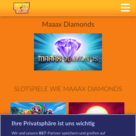
Maaax Diamonds
SLOTSPIELE WIE MAAAX DIAMONDS
Ihre Privatsphäre ist uns wichtig
Wir und unsere
887
-Partner speichern und greifen auf