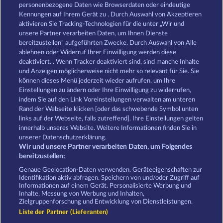
King of the Jungle
Savanna Moon
personenbezogene Daten wie Browserdaten oder eindeutige
Kennungen auf Ihrem Gerät zu . Durch Auswahl von Akzeptieren
aktivieren Sie Tracking-Technologien für die unter „Wir und
unsere Partner verarbeiten Daten, um Ihnen Dienste
bereitzustellen“ aufgeführten Zwecke. Durch Auswahl von Alle
ablehnen oder Widerruf Ihrer Einwilligung werden diese
deaktiviert. . Wenn Tracker deaktiviert sind, sind manche Inhalte
und Anzeigen möglicherweise nicht mehr so ​​relevant für Sie. Sie
Duck Shooter
Wild Rapa Nui
können dieses Menü jederzeit wieder aufrufen, um Ihre
Einstellungen zu ändern oder Ihre Einwilligung zu widerrufen,
indem Sie auf den Link Voreinstellungen verwalten am unteren
Rand der Webseite klicken [oder das schwebende Symbol unten
AGB
Datenschutz
Impressum
links auf der Webseite, falls zutreffend]. Ihre Einstellungen gelten
innerhalb unseres Website. Weitere Informationen finden Sie in
Unternehmensseite
FAQ
unserer Datenschutzerklärung.
Wir und unsere Partner verarbeiten Daten, um Folgendes
Affiliate-Programm
Facebook
bereitzustellen:
Genaue Geolocation-Daten verwenden. Geräteeigenschaften zur
Widerruf einreichen
Identifikation aktiv abfragen. Speichern von und/oder Zugriff auf
Informationen auf einem Gerät. Personalisierte Werbung und
Inhalte, Messung von Werbung und Inhalten,
Zielgruppenforschung und Entwicklung von Dienstleistungen.
Liste der Partner (Lieferanten)