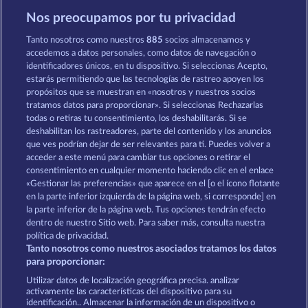
Nos preocupamos por tu privacidad
Palace of Treasures
Magic Book
Tanto nosotros como nuestros
885
socios almacenamos y
accedemos a datos personales, como datos de navegación o
identificadores únicos, en tu dispositivo. Si seleccionas Acepto,
estarás permitiendo que las tecnologías de rastreo apoyen los
propósitos que se muestran en «nosotros y nuestros socios
tratamos datos para proporcionar». Si seleccionas Rechazarlas
todas o retiras tu consentimiento, los deshabilitarás. Si se
Gates of Persia
Magic Book 6
deshabilitan los rastreadores, parte del contenido y los anuncios
que ves podrían dejar de ser relevantes para ti. Puedes volver a
acceder a este menú para cambiar tus opciones o retirar el
Términos y condiciones
consentimiento en cualquier momento haciendo clic en el enlace
«Gestionar las preferencias» que aparece en el [o el ícono flotante
en la parte inferior izquierda de la página web, si corresponde] en
Declaración de privacidad
Aviso Legal
la parte inferior de la página web. Tus opciones tendrán efecto
dentro de nuestro Sitio web. Para saber más, consulta nuestra
Empresa
FAQ
Programa de afiliados
política de privacidad.
Tanto nosotros como nuestros asociados tratamos los datos
Facebook
para proporcionar:
Utilizar datos de localización geográfica precisa. analizar
Enviar solicitud de desistimiento
activamente las características del dispositivo para su
identificación.. Almacenar la información de un dispositivo o