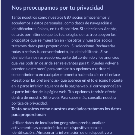
Nos preocupamos por tu privacidad
The Guardian God: Heimdall's Horn
Poseidon's Rising
Tanto nosotros como nuestros
887
socios almacenamos y
accedemos a datos personales, como datos de navegación o
identificadores únicos, en tu dispositivo. Si seleccionas Acepto,
estarás permitiendo que las tecnologías de rastreo apoyen los
propósitos que se muestran en «nosotros y nuestros socios
tratamos datos para proporcionar». Si seleccionas Rechazarlas
todas o retiras tu consentimiento, los deshabilitarás. Si se
Medusa's Lair
Demi Gods IV - The Golden Era
deshabilitan los rastreadores, parte del contenido y los anuncios
que ves podrían dejar de ser relevantes para ti. Puedes volver a
acceder a este menú para cambiar tus opciones o retirar el
Términos y condiciones
consentimiento en cualquier momento haciendo clic en el enlace
«Gestionar las preferencias» que aparece en el [o el ícono flotante
en la parte inferior izquierda de la página web, si corresponde] en
Declaración de privacidad
Aviso Legal
la parte inferior de la página web. Tus opciones tendrán efecto
dentro de nuestro Sitio web. Para saber más, consulta nuestra
Empresa
FAQ
Programa de afiliados
política de privacidad.
Tanto nosotros como nuestros asociados tratamos los datos
Facebook
para proporcionar:
Utilizar datos de localización geográfica precisa. analizar
Enviar solicitud de desistimiento
activamente las características del dispositivo para su
identificación.. Almacenar la información de un dispositivo o