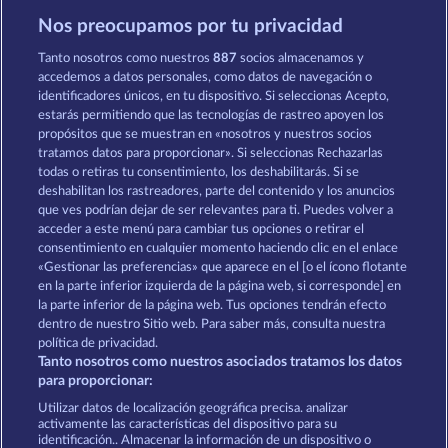
Nos preocupamos por tu privacidad
Gates Of Ishtar
Valkyries - The Nibelung Legends
Tanto nosotros como nuestros
887
socios almacenamos y
accedemos a datos personales, como datos de navegación o
identificadores únicos, en tu dispositivo. Si seleccionas Acepto,
estarás permitiendo que las tecnologías de rastreo apoyen los
propósitos que se muestran en «nosotros y nuestros socios
tratamos datos para proporcionar». Si seleccionas Rechazarlas
todas o retiras tu consentimiento, los deshabilitarás. Si se
Mystic Force
The Land of Heroes
deshabilitan los rastreadores, parte del contenido y los anuncios
que ves podrían dejar de ser relevantes para ti. Puedes volver a
acceder a este menú para cambiar tus opciones o retirar el
Términos y condiciones
consentimiento en cualquier momento haciendo clic en el enlace
«Gestionar las preferencias» que aparece en el [o el ícono flotante
en la parte inferior izquierda de la página web, si corresponde] en
Declaración de privacidad
Aviso Legal
la parte inferior de la página web. Tus opciones tendrán efecto
dentro de nuestro Sitio web. Para saber más, consulta nuestra
Empresa
FAQ
Programa de afiliados
política de privacidad.
Tanto nosotros como nuestros asociados tratamos los datos
Facebook
para proporcionar:
Utilizar datos de localización geográfica precisa. analizar
Enviar solicitud de desistimiento
activamente las características del dispositivo para su
identificación.. Almacenar la información de un dispositivo o