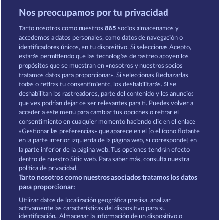
Nos preocupamos por tu privacidad
Cutie Cat
Wild Rapa Nui
Tanto nosotros como nuestros
885
socios almacenamos y
accedemos a datos personales, como datos de navegación o
identificadores únicos, en tu dispositivo. Si seleccionas Acepto,
estarás permitiendo que las tecnologías de rastreo apoyen los
propósitos que se muestran en «nosotros y nuestros socios
tratamos datos para proporcionar». Si seleccionas Rechazarlas
todas o retiras tu consentimiento, los deshabilitarás. Si se
Beautiful Nature
Black Beauty
deshabilitan los rastreadores, parte del contenido y los anuncios
que ves podrían dejar de ser relevantes para ti. Puedes volver a
acceder a este menú para cambiar tus opciones o retirar el
Términos y condiciones
consentimiento en cualquier momento haciendo clic en el enlace
«Gestionar las preferencias» que aparece en el [o el ícono flotante
en la parte inferior izquierda de la página web, si corresponde] en
Declaración de privacidad
Aviso Legal
la parte inferior de la página web. Tus opciones tendrán efecto
dentro de nuestro Sitio web. Para saber más, consulta nuestra
Empresa
FAQ
Programa de afiliados
política de privacidad.
Tanto nosotros como nuestros asociados tratamos los datos
Facebook
para proporcionar:
Utilizar datos de localización geográfica precisa. analizar
Enviar solicitud de desistimiento
activamente las características del dispositivo para su
identificación.. Almacenar la información de un dispositivo o