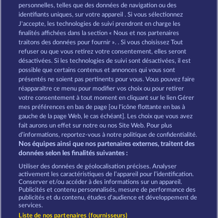
Savanna Moon
Night Wolves
personnelles, telles que des données de navigation ou des
identifiants uniques, sur votre appareil . Si vous sélectionnez
J'accepte, les technologies de suivi prendront en charge les
finalités affichées dans la section « Nous et nos partenaires
traitons des données pour fournir ». . Si vous choisissez Tout
refuser ou que vous retirez votre consentement, elles seront
désactivées. Si les technologies de suivi sont désactivées, il est
possible que certains contenus et annonces qui vous sont
Black Beauty
Wild Rapa Nui
présentés ne soient pas pertinents pour vous. Vous pouvez faire
réapparaître ce menu pour modifier vos choix ou pour retirer
votre consentement à tout moment en cliquant sur le lien Gérer
mes préférences en bas de page [ou l'icône flottante en bas à
CGU
Charte de confidentialité
gauche de la page Web, le cas échéant]. Les choix que vous avez
fait aurons un effet sur notre ou nos Site Web. Pour plus
Mentions légales
Société
FAQ
d’informations, reportez-vous à notre politique de confidentialité.
Nos équipes ainsi que nos partenaires externes, traitent des
Programme d'affiliation
Facebook
données selon les finalités suivantes :
Utiliser des données de géolocalisation précises. Analyser
Envoyer la demande de rétractation
activement les caractéristiques de l’appareil pour l’identification.
Conserver et/ou accéder à des informations sur un appareil.
Publicités et contenu personnalisés, mesure de performance des
publicités et du contenu, études d’audience et développement de
services.
Liste de nos partenaires (fournisseurs)