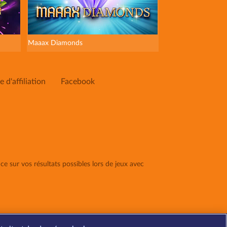
Maaax Diamonds
d'affiliation
Facebook
 sur vos résultats possibles lors de jeux avec