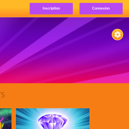
Inscription
Connexion
TS