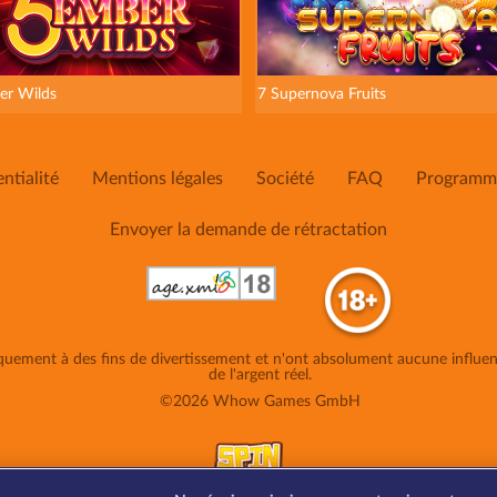
er Wilds
7 Supernova Fruits
ntialité
Mentions légales
Société
FAQ
Programme 
Envoyer la demande de rétractation
quement à des fins de divertissement et n'ont absolument aucune influence
de l'argent réel.
©2026 Whow Games GmbH