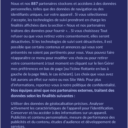
Nous et nos
887
partenaires stockons et accédons à des données
Gates of Persia
Magic Book 6
personnelles, telles que des données de navigation ou des
identifiants uniques, sur votre appareil . Si vous sélectionnez
J'accepte, les technologies de suivi prendront en charge les
finalités affichées dans la section « Nous et nos partenaires
traitons des données pour fournir ». . Si vous choisissez Tout
refuser ou que vous retirez votre consentement, elles seront
désactivées. Si les technologies de suivi sont désactivées, il est
possible que certains contenus et annonces qui vous sont
Magic Book
Palace of Treasures
présentés ne soient pas pertinents pour vous. Vous pouvez faire
réapparaître ce menu pour modifier vos choix ou pour retirer
votre consentement à tout moment en cliquant sur le lien Gérer
mes préférences en bas de page [ou l'icône flottante en bas à
CGU
Charte de confidentialité
gauche de la page Web, le cas échéant]. Les choix que vous avez
fait aurons un effet sur notre ou nos Site Web. Pour plus
Mentions légales
Société
FAQ
d’informations, reportez-vous à notre politique de confidentialité.
Nos équipes ainsi que nos partenaires externes, traitent des
Programme d'affiliation
Facebook
données selon les finalités suivantes :
Utiliser des données de géolocalisation précises. Analyser
Envoyer la demande de rétractation
activement les caractéristiques de l’appareil pour l’identification.
Conserver et/ou accéder à des informations sur un appareil.
Publicités et contenu personnalisés, mesure de performance des
publicités et du contenu, études d’audience et développement de
services.