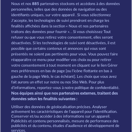
Nous et nos
885
partenaires stockons et accédons à des données
Total Eclipse
Sticky Diamonds
personnelles, telles que des données de navigation ou des
identifiants uniques, sur votre appareil . Si vous sélectionnez
J'accepte, les technologies de suivi prendront en charge les
finalités affichées dans la section « Nous et nos partenaires
traitons des données pour fournir ». . Si vous choisissez Tout
refuser ou que vous retirez votre consentement, elles seront
désactivées. Si les technologies de suivi sont désactivées, il est
possible que certains contenus et annonces qui vous sont
7 Supernova Fruits
7 Supernova Fruits New Limits
présentés ne soient pas pertinents pour vous. Vous pouvez faire
réapparaître ce menu pour modifier vos choix ou pour retirer
votre consentement à tout moment en cliquant sur le lien Gérer
mes préférences en bas de page [ou l'icône flottante en bas à
CGU
Charte de confidentialité
gauche de la page Web, le cas échéant]. Les choix que vous avez
fait aurons un effet sur notre ou nos Site Web. Pour plus
Mentions légales
Société
FAQ
d’informations, reportez-vous à notre politique de confidentialité.
Nos équipes ainsi que nos partenaires externes, traitent des
Programme d'affiliation
Facebook
données selon les finalités suivantes :
Utiliser des données de géolocalisation précises. Analyser
Envoyer la demande de rétractation
activement les caractéristiques de l’appareil pour l’identification.
Conserver et/ou accéder à des informations sur un appareil.
Publicités et contenu personnalisés, mesure de performance des
publicités et du contenu, études d’audience et développement de
services.