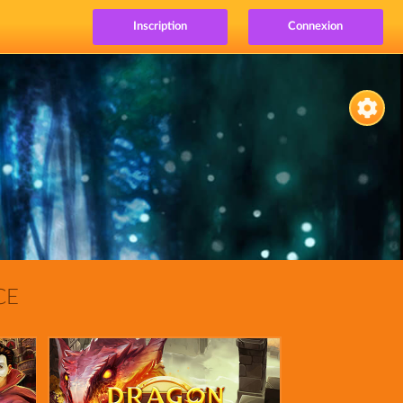
Inscription
Connexion
CE