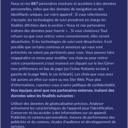
Nous et nos
887
partenaires stockons et accédons à des données
King of the Jungle
Wild Rapa Nui
personnelles, telles que des données de navigation ou des
identifiants uniques, sur votre appareil . Si vous sélectionnez
J'accepte, les technologies de suivi prendront en charge les
finalités affichées dans la section « Nous et nos partenaires
traitons des données pour fournir ». . Si vous choisissez Tout
refuser ou que vous retirez votre consentement, elles seront
désactivées. Si les technologies de suivi sont désactivées, il est
possible que certains contenus et annonces qui vous sont
Beautiful Nature
Atlantic Wilds
présentés ne soient pas pertinents pour vous. Vous pouvez faire
réapparaître ce menu pour modifier vos choix ou pour retirer
votre consentement à tout moment en cliquant sur le lien Gérer
mes préférences en bas de page [ou l'icône flottante en bas à
CGU
Charte de confidentialité
gauche de la page Web, le cas échéant]. Les choix que vous avez
fait aurons un effet sur notre ou nos Site Web. Pour plus
Mentions légales
Société
FAQ
d’informations, reportez-vous à notre politique de confidentialité.
Nos équipes ainsi que nos partenaires externes, traitent des
Programme d'affiliation
Facebook
données selon les finalités suivantes :
Utiliser des données de géolocalisation précises. Analyser
Envoyer la demande de rétractation
activement les caractéristiques de l’appareil pour l’identification.
Conserver et/ou accéder à des informations sur un appareil.
Publicités et contenu personnalisés, mesure de performance des
publicités et du contenu, études d’audience et développement de
services.