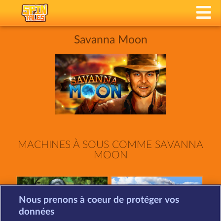
Savanna Moon
MACHINES À SOUS COMME SAVANNA
MOON
Nous prenons à coeur de protéger vos
données