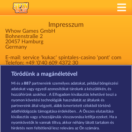
Impresszum
Whow Games GmbH
Bohnenstraße 2
20457 Hamburg
Germany
E-mail: service 'kukac' spintales-casino 'pont' com
Telefon: +49 '0'40 609 4372 30
Fax: +49 '0'40 609 4372 31
Marketinggel kapcsolatos izgalmas kérdéseidet és
Törődünk a magánéletével
kéréseidet a következő e-mail-címre küldheted:
marketing 'at' whow 'dot' net
Mi és a
887
partnereink személyes adatokat, például böngészési
adatokat vagy egyedi azonosítókat tárolunk a készülékén, és
hozzáférünk azokhoz . A Elfogadom kiválasztás lehetővé teszi a
Székhely: Amtsgericht Hamburg HRB 126 959
nyomon követési technológiák használatát az általunk és
Ügyvezető: Giovanni Valeriota, Jaeyoung Choi
partnereink által végzett, alább ismertetett célokból történő
Adóazonosító jel: DE294031346
adatfeldolgozás támogatása érdekében. . A Összes elutasítása
kiválasztás vagy a hozzájárulás visszavonása letiltja ezeket. Ha a
nyomkövetők le vannak tiltva, akkor néhány látott tartalom és
Részvételi feltételek
hirdetés nem feltétlenül lesz releváns az Ön számára.