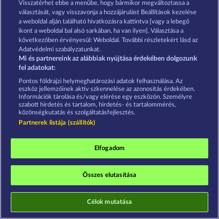
Visszatérhet ebbe a menübe, hogy bármikor megváltoztassa a
választását, vagy visszavonja a hozzájárulást Beállítások kezelése
Adatkezelési tájékoztató
Impresszum
a weboldal alján található hivatkozásra kattintva [vagy a lebegő
ikont a weboldal bal alsó sarkában, ha van ilyen]. Választása a
A cég
GYIK
Partnerprogram
Facebook
következőben érvényesül: Weboldal. További részletekért lásd az
Adatvédelmi szabályzatunkat.
Visszavonási kérelem benyújtása
Mi és partnereink az alábbiak nyújtása érdekében dolgozunk
fel adatokat:
Pontos földrajzi helymeghatározási adatok felhasználása. Az
eszköz jellemzőinek aktív szkennelése az azonosítás érdekében.
Információk tárolása és/vagy elérése egy eszközön. Személyre
szabott hirdetés és tartalom, hirdetés- és tartalommérés,
közönségkutatás és szolgáltatásfejlesztés.
A közösségi kaszinójátékok kizárólag szórakoztatási
Partnerek listája (szállítók)
célt szolgálnak, és azok egyáltalán nem
befolyásolják, hogy a játékos a jövőben valódi
pénzzel mennyire lesz sikeres a szerencsejáték
terén.
Elfogadom
©2026 Whow Games GmbH
Összes elutasítása
Célok mutatása