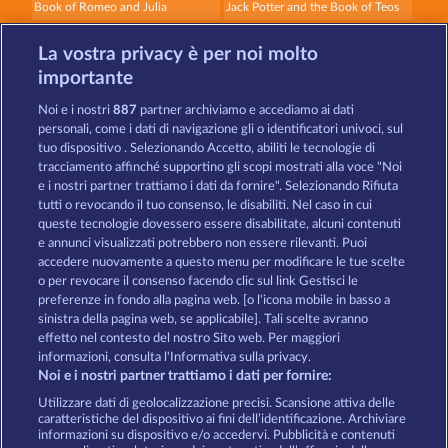
Book of Romeo and Julia
Jack Potter and the Book of Teos
La vostra privacy è per noi molto
importante
Noi e i nostri
887
partner archiviamo e accediamo ai dati
personali, come i dati di navigazione gli o identificatori univoci, sul
tuo dispositivo . Selezionando Accetto, abiliti le tecnologie di
Balthazar
The black Book of Pirates
tracciamento affinché supportino gli scopi mostrati alla voce "Noi
e i nostri partner trattiamo i dati da fornire". Selezionando Rifiuta
tutti o revocando il tuo consenso, le disabiliti. Nel caso in cui
Termini e condizioni
queste tecnologie dovessero essere disabilitate, alcuni contenuti
e annunci visualizzati potrebbero non essere rilevanti. Puoi
accedere nuovamente a questo menu per modificare le tue scelte
Informativa sulla privacy
Note legali
o per revocare il consenso facendo clic sul link Gestisci le
preferenze in fondo alla pagina web. [o l'icona mobile in basso a
Società
FAQ
Programma di affiliazione
sinistra della pagina web, se applicabile]. Tali scelte avranno
effetto nel contesto del nostro Sito web. Per maggiori
Facebook
informazioni, consulta l'Informativa sulla privacy.
Noi e i nostri partner trattiamo i dati per fornire:
Invia richiesta di recesso
Utilizzare dati di geolocalizzazione precisi. Scansione attiva delle
caratteristiche del dispositivo ai fini dell’identificazione. Archiviare
informazioni su dispositivo e/o accedervi. Pubblicità e contenuti