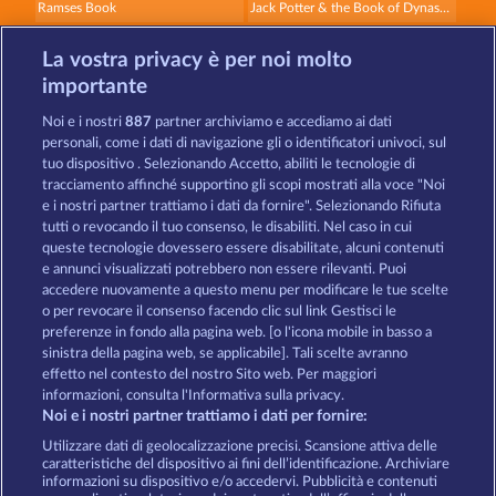
Ramses Book
Jack Potter & the Book of Dynasties 6
La vostra privacy è per noi molto
importante
Noi e i nostri
887
partner archiviamo e accediamo ai dati
personali, come i dati di navigazione gli o identificatori univoci, sul
tuo dispositivo . Selezionando Accetto, abiliti le tecnologie di
Jack Potter and the Book of Teos
Lucky Pharaoh Wild
tracciamento affinché supportino gli scopi mostrati alla voce "Noi
e i nostri partner trattiamo i dati da fornire". Selezionando Rifiuta
tutti o revocando il tuo consenso, le disabiliti. Nel caso in cui
Termini e condizioni
queste tecnologie dovessero essere disabilitate, alcuni contenuti
e annunci visualizzati potrebbero non essere rilevanti. Puoi
accedere nuovamente a questo menu per modificare le tue scelte
Informativa sulla privacy
Note legali
o per revocare il consenso facendo clic sul link Gestisci le
preferenze in fondo alla pagina web. [o l'icona mobile in basso a
Società
FAQ
Programma di affiliazione
sinistra della pagina web, se applicabile]. Tali scelte avranno
effetto nel contesto del nostro Sito web. Per maggiori
Facebook
informazioni, consulta l'Informativa sulla privacy.
Noi e i nostri partner trattiamo i dati per fornire:
Invia richiesta di recesso
Utilizzare dati di geolocalizzazione precisi. Scansione attiva delle
caratteristiche del dispositivo ai fini dell’identificazione. Archiviare
informazioni su dispositivo e/o accedervi. Pubblicità e contenuti