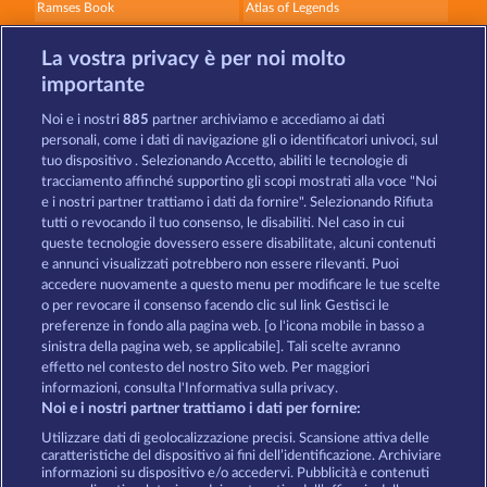
Ramses Book
Atlas of Legends
La vostra privacy è per noi molto
importante
Noi e i nostri
885
partner archiviamo e accediamo ai dati
personali, come i dati di navigazione gli o identificatori univoci, sul
tuo dispositivo . Selezionando Accetto, abiliti le tecnologie di
Book of Romeo and Julia
The Warlocks Book
tracciamento affinché supportino gli scopi mostrati alla voce "Noi
e i nostri partner trattiamo i dati da fornire". Selezionando Rifiuta
tutti o revocando il tuo consenso, le disabiliti. Nel caso in cui
Termini e condizioni
queste tecnologie dovessero essere disabilitate, alcuni contenuti
e annunci visualizzati potrebbero non essere rilevanti. Puoi
accedere nuovamente a questo menu per modificare le tue scelte
Informativa sulla privacy
Note legali
o per revocare il consenso facendo clic sul link Gestisci le
preferenze in fondo alla pagina web. [o l'icona mobile in basso a
Società
FAQ
Programma di affiliazione
sinistra della pagina web, se applicabile]. Tali scelte avranno
effetto nel contesto del nostro Sito web. Per maggiori
Facebook
informazioni, consulta l'Informativa sulla privacy.
Noi e i nostri partner trattiamo i dati per fornire:
Invia richiesta di recesso
Utilizzare dati di geolocalizzazione precisi. Scansione attiva delle
caratteristiche del dispositivo ai fini dell’identificazione. Archiviare
informazioni su dispositivo e/o accedervi. Pubblicità e contenuti