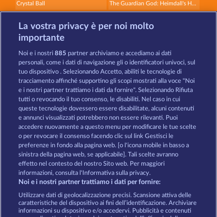
Crystal Ball
The Guardian God: Heimdall's Horn
La vostra privacy è per noi molto
importante
Noi e i nostri
885
partner archiviamo e accediamo ai dati
personali, come i dati di navigazione gli o identificatori univoci, sul
tuo dispositivo . Selezionando Accetto, abiliti le tecnologie di
Dragonheart The Nibelung Legends
Phantoms Mirror
tracciamento affinché supportino gli scopi mostrati alla voce "Noi
e i nostri partner trattiamo i dati da fornire". Selezionando Rifiuta
tutti o revocando il tuo consenso, le disabiliti. Nel caso in cui
Termini e condizioni
queste tecnologie dovessero essere disabilitate, alcuni contenuti
e annunci visualizzati potrebbero non essere rilevanti. Puoi
accedere nuovamente a questo menu per modificare le tue scelte
Informativa sulla privacy
Note legali
o per revocare il consenso facendo clic sul link Gestisci le
preferenze in fondo alla pagina web. [o l'icona mobile in basso a
Società
FAQ
Programma di affiliazione
sinistra della pagina web, se applicabile]. Tali scelte avranno
effetto nel contesto del nostro Sito web. Per maggiori
Facebook
informazioni, consulta l'Informativa sulla privacy.
Noi e i nostri partner trattiamo i dati per fornire:
Invia richiesta di recesso
Utilizzare dati di geolocalizzazione precisi. Scansione attiva delle
caratteristiche del dispositivo ai fini dell’identificazione. Archiviare
informazioni su dispositivo e/o accedervi. Pubblicità e contenuti