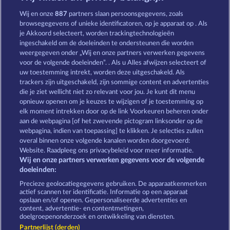
Poseidon's Rising
The Guardian God: Heimdall's Horn
Wij en onze
887
partners slaan persoonsgegevens, zoals
browsegegevens of unieke identificatoren, op je apparaat op . Als
je Akkoord selecteert, worden trackingtechnologieën
ingeschakeld om de doeleinden te ondersteunen die worden
weergegeven onder „Wij en onze partners verwerken gegevens
voor de volgende doeleinden”. . Als u Alles afwijzen selecteert of
uw toestemming intrekt, worden deze uitgeschakeld. Als
Demi Gods IV - The Golden Era
Gates Of Ishtar
trackers zijn uitgeschakeld, zijn sommige content en advertenties
die je ziet wellicht niet zo relevant voor jou. Je kunt dit menu
opnieuw openen om je keuzes te wijzigen of je toestemming op
elk moment intrekken door op de link Voorkeuren beheren onder
Algemene voorwaarden
Privacyverklaring
aan de webpagina [of het zwevende pictogram linksonder op de
webpagina, indien van toepassing] te klikken. Je selecties zullen
Colofon
Bedrijf
FAQ
overal binnen onze volgende kanalen worden doorgevoerd:
Website. Raadpleeg ons privacybeleid voor meer informatie.
Wij en onze partners verwerken gegevens voor de volgende
Partnerprogramma
Facebook
doeleinden:
Terugbetalingsverzoek indienen
Precieze geolocatiegegevens gebruiken. De apparaatkenmerken
actief scannen ter identificatie. Informatie op een apparaat
opslaan en/of openen. Gepersonaliseerde advertenties en
content, advertentie- en contentmetingen,
doelgroepenonderzoek en ontwikkeling van diensten.
Partnerlijst (derden)