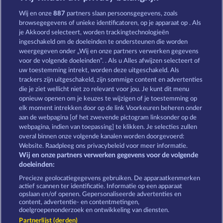
The Griffin
Super Piggy Coins
Wij en onze
887
partners slaan persoonsgegevens, zoals
browsegegevens of unieke identificatoren, op je apparaat op . Als
je Akkoord selecteert, worden trackingtechnologieën
ingeschakeld om de doeleinden te ondersteunen die worden
weergegeven onder „Wij en onze partners verwerken gegevens
voor de volgende doeleinden”. . Als u Alles afwijzen selecteert of
uw toestemming intrekt, worden deze uitgeschakeld. Als
Robin & his girl
Mallorca Wilds
trackers zijn uitgeschakeld, zijn sommige content en advertenties
die je ziet wellicht niet zo relevant voor jou. Je kunt dit menu
opnieuw openen om je keuzes te wijzigen of je toestemming op
elk moment intrekken door op de link Voorkeuren beheren onder
Algemene voorwaarden
Privacyverklaring
aan de webpagina [of het zwevende pictogram linksonder op de
webpagina, indien van toepassing] te klikken. Je selecties zullen
Colofon
Bedrijf
FAQ
overal binnen onze volgende kanalen worden doorgevoerd:
Website. Raadpleeg ons privacybeleid voor meer informatie.
Wij en onze partners verwerken gegevens voor de volgende
Partnerprogramma
Facebook
doeleinden:
Terugbetalingsverzoek indienen
Precieze geolocatiegegevens gebruiken. De apparaatkenmerken
actief scannen ter identificatie. Informatie op een apparaat
opslaan en/of openen. Gepersonaliseerde advertenties en
content, advertentie- en contentmetingen,
doelgroepenonderzoek en ontwikkeling van diensten.
Partnerlijst (derden)