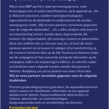
40 Sevens Diamond Treasures
Royal Seven
Wij en onze
887
partners slaan persoonsgegevens, zoals
browsegegevens of unieke identificatoren, op je apparaat op . Als
je Akkoord selecteert, worden trackingtechnologieën
ingeschakeld om de doeleinden te ondersteunen die worden
weergegeven onder „Wij en onze partners verwerken gegevens
voor de volgende doeleinden”. . Als u Alles afwijzen selecteert of
uw toestemming intrekt, worden deze uitgeschakeld. Als
40 Sevens
3 Golden Cherries
trackers zijn uitgeschakeld, zijn sommige content en advertenties
die je ziet wellicht niet zo relevant voor jou. Je kunt dit menu
opnieuw openen om je keuzes te wijzigen of je toestemming op
elk moment intrekken door op de link Voorkeuren beheren onder
Algemene voorwaarden
Privacyverklaring
aan de webpagina [of het zwevende pictogram linksonder op de
webpagina, indien van toepassing] te klikken. Je selecties zullen
Colofon
Bedrijf
FAQ
overal binnen onze volgende kanalen worden doorgevoerd:
Website. Raadpleeg ons privacybeleid voor meer informatie.
Wij en onze partners verwerken gegevens voor de volgende
Partnerprogramma
Facebook
doeleinden:
Terugbetalingsverzoek indienen
Precieze geolocatiegegevens gebruiken. De apparaatkenmerken
actief scannen ter identificatie. Informatie op een apparaat
opslaan en/of openen. Gepersonaliseerde advertenties en
content, advertentie- en contentmetingen,
doelgroepenonderzoek en ontwikkeling van diensten.
Partnerlijst (derden)