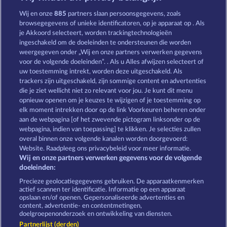
Books and Bulls
The black Book of Pirates
Wij en onze
885
partners slaan persoonsgegevens, zoals
browsegegevens of unieke identificatoren, op je apparaat op . Als
je Akkoord selecteert, worden trackingtechnologieën
ingeschakeld om de doeleinden te ondersteunen die worden
weergegeven onder „Wij en onze partners verwerken gegevens
voor de volgende doeleinden”. . Als u Alles afwijzen selecteert of
uw toestemming intrekt, worden deze uitgeschakeld. Als
Magic Book 6
Balthazar
trackers zijn uitgeschakeld, zijn sommige content en advertenties
die je ziet wellicht niet zo relevant voor jou. Je kunt dit menu
opnieuw openen om je keuzes te wijzigen of je toestemming op
elk moment intrekken door op de link Voorkeuren beheren onder
Algemene voorwaarden
Privacyverklaring
aan de webpagina [of het zwevende pictogram linksonder op de
webpagina, indien van toepassing] te klikken. Je selecties zullen
Colofon
Bedrijf
FAQ
overal binnen onze volgende kanalen worden doorgevoerd:
Website. Raadpleeg ons privacybeleid voor meer informatie.
Wij en onze partners verwerken gegevens voor de volgende
Partnerprogramma
Facebook
doeleinden:
Terugbetalingsverzoek indienen
Precieze geolocatiegegevens gebruiken. De apparaatkenmerken
actief scannen ter identificatie. Informatie op een apparaat
opslaan en/of openen. Gepersonaliseerde advertenties en
content, advertentie- en contentmetingen,
doelgroepenonderzoek en ontwikkeling van diensten.
Partnerlijst (derden)