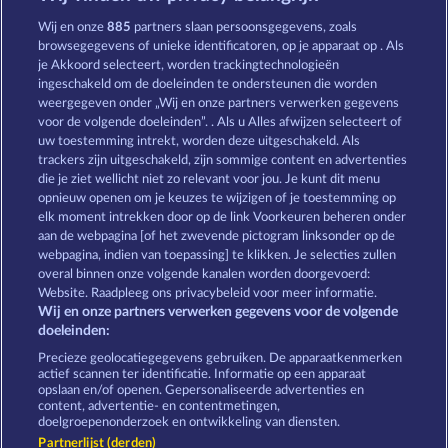
The Land of Heroes
Valkyries - The Nibelung Legends
Wij en onze
885
partners slaan persoonsgegevens, zoals
browsegegevens of unieke identificatoren, op je apparaat op . Als
je Akkoord selecteert, worden trackingtechnologieën
ingeschakeld om de doeleinden te ondersteunen die worden
weergegeven onder „Wij en onze partners verwerken gegevens
voor de volgende doeleinden”. . Als u Alles afwijzen selecteert of
uw toestemming intrekt, worden deze uitgeschakeld. Als
Mystic Force
Dragonheart The Nibelung Legends
trackers zijn uitgeschakeld, zijn sommige content en advertenties
die je ziet wellicht niet zo relevant voor jou. Je kunt dit menu
opnieuw openen om je keuzes te wijzigen of je toestemming op
elk moment intrekken door op de link Voorkeuren beheren onder
Algemene voorwaarden
Privacyverklaring
aan de webpagina [of het zwevende pictogram linksonder op de
webpagina, indien van toepassing] te klikken. Je selecties zullen
Colofon
Bedrijf
FAQ
overal binnen onze volgende kanalen worden doorgevoerd:
Website. Raadpleeg ons privacybeleid voor meer informatie.
Wij en onze partners verwerken gegevens voor de volgende
Partnerprogramma
Facebook
doeleinden:
Terugbetalingsverzoek indienen
Precieze geolocatiegegevens gebruiken. De apparaatkenmerken
actief scannen ter identificatie. Informatie op een apparaat
opslaan en/of openen. Gepersonaliseerde advertenties en
content, advertentie- en contentmetingen,
doelgroepenonderzoek en ontwikkeling van diensten.
Partnerlijst (derden)