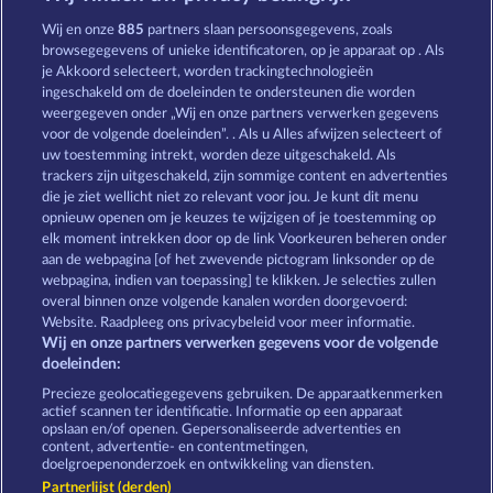
Night Wolves
Wild Rapa Nui
Wij en onze
885
partners slaan persoonsgegevens, zoals
browsegegevens of unieke identificatoren, op je apparaat op . Als
je Akkoord selecteert, worden trackingtechnologieën
ingeschakeld om de doeleinden te ondersteunen die worden
weergegeven onder „Wij en onze partners verwerken gegevens
voor de volgende doeleinden”. . Als u Alles afwijzen selecteert of
uw toestemming intrekt, worden deze uitgeschakeld. Als
Cutie Cat
Atlantic Wilds
trackers zijn uitgeschakeld, zijn sommige content en advertenties
die je ziet wellicht niet zo relevant voor jou. Je kunt dit menu
opnieuw openen om je keuzes te wijzigen of je toestemming op
elk moment intrekken door op de link Voorkeuren beheren onder
Algemene voorwaarden
Privacyverklaring
aan de webpagina [of het zwevende pictogram linksonder op de
webpagina, indien van toepassing] te klikken. Je selecties zullen
Colofon
Bedrijf
FAQ
overal binnen onze volgende kanalen worden doorgevoerd:
Website. Raadpleeg ons privacybeleid voor meer informatie.
Wij en onze partners verwerken gegevens voor de volgende
Partnerprogramma
Facebook
doeleinden:
Terugbetalingsverzoek indienen
Precieze geolocatiegegevens gebruiken. De apparaatkenmerken
actief scannen ter identificatie. Informatie op een apparaat
opslaan en/of openen. Gepersonaliseerde advertenties en
content, advertentie- en contentmetingen,
doelgroepenonderzoek en ontwikkeling van diensten.
Partnerlijst (derden)