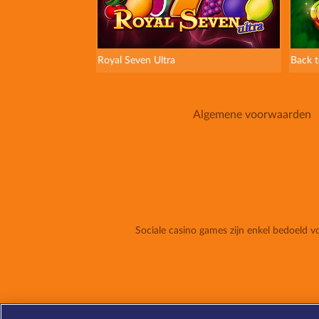
Royal Seven Ultra
Back t
Algemene voorwaarden
Sociale casino games zijn enkel bedoeld 