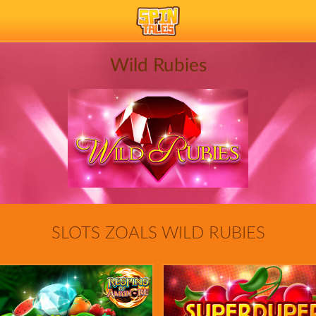
Wild Rubies
SLOTS ZOALS WILD RUBIES