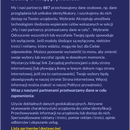
Cutie Cat
Savanna Moon
My i nasi partnerzy
887
przechowujemy dane osobowe, np. dane
przeglądania lub unikalne identyfikatory, i uzyskujemy do nich
dostęp na Twoim urządzeniu. Wybranie Akceptuję umożliwia
technologiom śledzenia wspieranie celów wskazanych w sekcji
„My i nasi partnerzy przetwarzamy dane w celu”. . Wybranie
Odrzucenie wszystkich lub wycofanie Twojej zgody spowoduje
ich wyłączenie. Jeśli moduły śledzące są wyłączone, niektóre
King of the Jungle
Majestic King
treści i reklamy, które widzisz, mogą nie być dla Ciebie
odpowiednie. Możesz ponownie wyświetlić to menu, aby zmienić
swoje wybory lub wycofać zgodę w dowolnym momencie.
Wystarczy kliknąć link Zarządzaj preferencjami u dołu strony
Zasady i warunki
Polityka prywatności
internetowej [lub pływającą ikonę w lewym dolnym rogu strony
internetowej, jeśli ma to zastosowanie]. Twoje wybory będą
Nota prawna
Firma
FAQ
obowiązywały w naszej stronie Strona internetowa. Więcej
informacji można znaleźć w naszej Polityce prywatności.
Wraz z naszymi partnerami przetwarzamy dane w celu
Program partnerski
Facebook
zapewnienia:
Prześlij wniosek o wypłatę
Użycie dokładnych danych geolokalizacyjnych. Aktywne
skanowanie charakterystyki urządzenia do celów identyfikacji.
Przechowywanie informacji na urządzeniu lub dostęp do nich.
Spersonalizowane reklamy i treści, pomiar reklam i treści, opinie
odbiorców i ulepszanie usług.
Lista partnerów (dostawców)