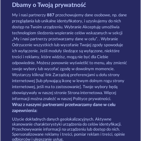
Dbamy o Twoją prywatność
Super Duper Cherry
Royal Seven Ultra
My i nasi partnerzy
887
przechowujemy dane osobowe, np. dane
przeglądania lub unikalne identyfikatory, i uzyskujemy do nich
dostęp na Twoim urządzeniu. Wybranie Akceptuję umożliwia
technologiom śledzenia wspieranie celów wskazanych w sekcji
„My i nasi partnerzy przetwarzamy dane w celu”. . Wybranie
Odrzucenie wszystkich lub wycofanie Twojej zgody spowoduje
ich wyłączenie. Jeśli moduły śledzące są wyłączone, niektóre
7 Supernova Fruits New Limits
Juicy Jester
treści i reklamy, które widzisz, mogą nie być dla Ciebie
odpowiednie. Możesz ponownie wyświetlić to menu, aby zmienić
swoje wybory lub wycofać zgodę w dowolnym momencie.
Wystarczy kliknąć link Zarządzaj preferencjami u dołu strony
Zasady i warunki
Polityka prywatności
internetowej [lub pływającą ikonę w lewym dolnym rogu strony
internetowej, jeśli ma to zastosowanie]. Twoje wybory będą
Nota prawna
Firma
FAQ
obowiązywały w naszej stronie Strona internetowa. Więcej
informacji można znaleźć w naszej Polityce prywatności.
Wraz z naszymi partnerami przetwarzamy dane w celu
Program partnerski
Facebook
zapewnienia:
Prześlij wniosek o wypłatę
Użycie dokładnych danych geolokalizacyjnych. Aktywne
skanowanie charakterystyki urządzenia do celów identyfikacji.
Przechowywanie informacji na urządzeniu lub dostęp do nich.
Spersonalizowane reklamy i treści, pomiar reklam i treści, opinie
odbiorców i ulepszanie usług.