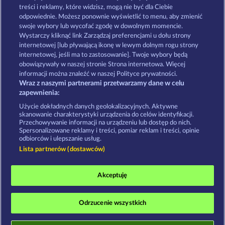
Sticky Diamonds
Maaax Diamonds
treści i reklamy, które widzisz, mogą nie być dla Ciebie
odpowiednie. Możesz ponownie wyświetlić to menu, aby zmienić
swoje wybory lub wycofać zgodę w dowolnym momencie.
Wystarczy kliknąć link Zarządzaj preferencjami u dołu strony
Zasady i warunki
Polityka prywatności
internetowej [lub pływającą ikonę w lewym dolnym rogu strony
internetowej, jeśli ma to zastosowanie]. Twoje wybory będą
Nota prawna
Firma
FAQ
obowiązywały w naszej stronie Strona internetowa. Więcej
informacji można znaleźć w naszej Polityce prywatności.
Wraz z naszymi partnerami przetwarzamy dane w celu
Program partnerski
Facebook
zapewnienia:
Prześlij wniosek o wypłatę
Użycie dokładnych danych geolokalizacyjnych. Aktywne
skanowanie charakterystyki urządzenia do celów identyfikacji.
Przechowywanie informacji na urządzeniu lub dostęp do nich.
Spersonalizowane reklamy i treści, pomiar reklam i treści, opinie
odbiorców i ulepszanie usług.
Lista partnerów (dostawców)
Gry społecznościowe mają przeznaczenie czysto
rozrywkowe i nie mają absolutnie żadnego wpływu
Akceptuję
na przyszłe powodzenie w grze o prawdziwe
pieniądze.
©2026 Whow Games GmbH
Odrzucenie wszystkich