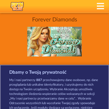
Forever Diamonds
SLOTY TAKIE JAK FOREVER DIAMONDS
Dbamy o Twoją prywatność
My i nasi partnerzy
887
przechowujemy dane osobowe, np. dane
przeglądania lub unikalne identyfikatory, i uzyskujemy do nich
dostęp na Twoim urządzeniu. Wybranie Akceptuję umożliwia
technologiom śledzenia wspieranie celów wskazanych w sekcji
„My i nasi partnerzy przetwarzamy dane w celu”. . Wybranie
Odrzucenie wszystkich lub wycofanie Twojej zgody spowoduje
ich wyłączenie. Jeśli moduły śledzące są wyłączone, niektóre