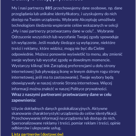
Roman Legion Xtreme
Western Jack
My i nasi partnerzy
885
przechowujemy dane osobowe, np. dane
przeglądania lub unikalne identyfikatory, i uzyskujemy do nich
dostęp na Twoim urządzeniu. Wybranie Akceptuję umożliwia
technologiom śledzenia wspieranie celów wskazanych w sekcji
„My i nasi partnerzy przetwarzamy dane w celu”. . Wybranie
Odrzucenie wszystkich lub wycofanie Twojej zgody spowoduje
ich wyłączenie. Jeśli moduły śledzące są wyłączone, niektóre
Super Piggy Coins
Fort Brave
treści i reklamy, które widzisz, mogą nie być dla Ciebie
odpowiednie. Możesz ponownie wyświetlić to menu, aby zmienić
swoje wybory lub wycofać zgodę w dowolnym momencie.
Wystarczy kliknąć link Zarządzaj preferencjami u dołu strony
Zasady i warunki
Polityka prywatności
internetowej [lub pływającą ikonę w lewym dolnym rogu strony
internetowej, jeśli ma to zastosowanie]. Twoje wybory będą
Nota prawna
Firma
FAQ
obowiązywały w naszej stronie Strona internetowa. Więcej
informacji można znaleźć w naszej Polityce prywatności.
Wraz z naszymi partnerami przetwarzamy dane w celu
Program partnerski
Facebook
zapewnienia:
Prześlij wniosek o wypłatę
Użycie dokładnych danych geolokalizacyjnych. Aktywne
skanowanie charakterystyki urządzenia do celów identyfikacji.
Przechowywanie informacji na urządzeniu lub dostęp do nich.
Spersonalizowane reklamy i treści, pomiar reklam i treści, opinie
odbiorców i ulepszanie usług.
Lista partnerów (dostawców)