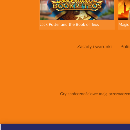
Jack Potter and the Book of Teos
Magic
Zasady i warunki
Poli
Gry społecznościowe mają przeznaczeni