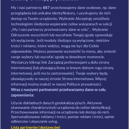
The Land of Heroes
Valkyries - The Nibelung Legends
My i nasi partnerzy
887
przechowujemy dane osobowe, np. dane
przeglądania lub unikalne identyfikatory, i uzyskujemy do nich
dostęp na Twoim urządzeniu. Wybranie Akceptuję umożliwia
technologiom śledzenia wspieranie celów wskazanych w sekcji
„My i nasi partnerzy przetwarzamy dane w celu”. . Wybranie
Odrzucenie wszystkich lub wycofanie Twojej zgody spowoduje
ich wyłączenie. Jeśli moduły śledzące są wyłączone, niektóre
Creatures of the Night
Mighty Dragon
treści i reklamy, które widzisz, mogą nie być dla Ciebie
odpowiednie. Możesz ponownie wyświetlić to menu, aby zmienić
swoje wybory lub wycofać zgodę w dowolnym momencie.
Wystarczy kliknąć link Zarządzaj preferencjami u dołu strony
Zasady i warunki
Polityka prywatności
internetowej [lub pływającą ikonę w lewym dolnym rogu strony
internetowej, jeśli ma to zastosowanie]. Twoje wybory będą
Nota prawna
Firma
FAQ
obowiązywały w naszej stronie Strona internetowa. Więcej
informacji można znaleźć w naszej Polityce prywatności.
Wraz z naszymi partnerami przetwarzamy dane w celu
Program partnerski
Facebook
zapewnienia:
Prześlij wniosek o wypłatę
Użycie dokładnych danych geolokalizacyjnych. Aktywne
skanowanie charakterystyki urządzenia do celów identyfikacji.
Przechowywanie informacji na urządzeniu lub dostęp do nich.
Spersonalizowane reklamy i treści, pomiar reklam i treści, opinie
odbiorców i ulepszanie usług.
Lista partnerów (dostawców)