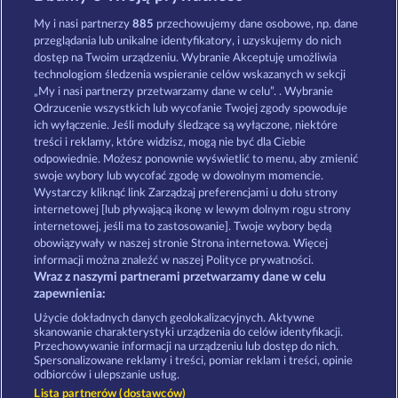
Fruit Mania RHFP
Wild Rubies
My i nasi partnerzy
885
przechowujemy dane osobowe, np. dane
przeglądania lub unikalne identyfikatory, i uzyskujemy do nich
dostęp na Twoim urządzeniu. Wybranie Akceptuję umożliwia
technologiom śledzenia wspieranie celów wskazanych w sekcji
„My i nasi partnerzy przetwarzamy dane w celu”. . Wybranie
Odrzucenie wszystkich lub wycofanie Twojej zgody spowoduje
ich wyłączenie. Jeśli moduły śledzące są wyłączone, niektóre
Frooty Troupe Sun Splash
Mighty 40
treści i reklamy, które widzisz, mogą nie być dla Ciebie
odpowiednie. Możesz ponownie wyświetlić to menu, aby zmienić
swoje wybory lub wycofać zgodę w dowolnym momencie.
Wystarczy kliknąć link Zarządzaj preferencjami u dołu strony
Zasady i warunki
Polityka prywatności
internetowej [lub pływającą ikonę w lewym dolnym rogu strony
internetowej, jeśli ma to zastosowanie]. Twoje wybory będą
Nota prawna
Firma
FAQ
obowiązywały w naszej stronie Strona internetowa. Więcej
informacji można znaleźć w naszej Polityce prywatności.
Wraz z naszymi partnerami przetwarzamy dane w celu
Program partnerski
Facebook
zapewnienia:
Prześlij wniosek o wypłatę
Użycie dokładnych danych geolokalizacyjnych. Aktywne
skanowanie charakterystyki urządzenia do celów identyfikacji.
Przechowywanie informacji na urządzeniu lub dostęp do nich.
Spersonalizowane reklamy i treści, pomiar reklam i treści, opinie
odbiorców i ulepszanie usług.
Lista partnerów (dostawców)