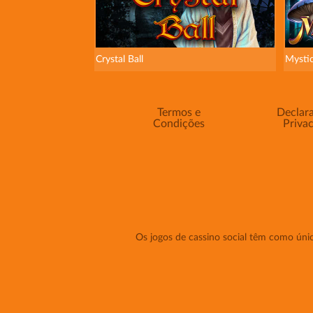
Crystal Ball
Mysti
Termos e
Declar
Condições
Priva
Os jogos de cassino social têm como únic