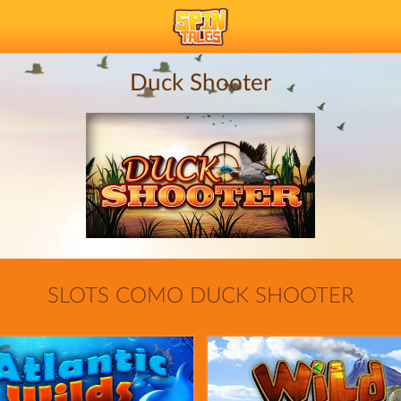
Duck Shooter
SLOTS COMO DUCK SHOOTER