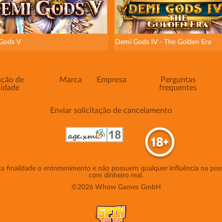
Gods V
Demi Gods IV - The Golden Era
ação de
Marca
Empresa
Perguntas
cidade
frequentes
Enviar solicitação de cancelamento
a finalidade o entretenimento e não possuem qualquer influência na poss
com dinheiro real.
©2026 Whow Games GmbH