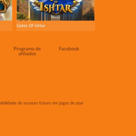
Gates Of Ishtar
Programa de
Facebook
afiliados
ibilidade de sucesso futuro em jogos de azar