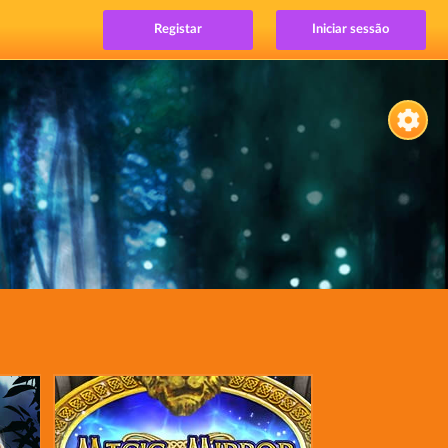
Registar
Iniciar sessão