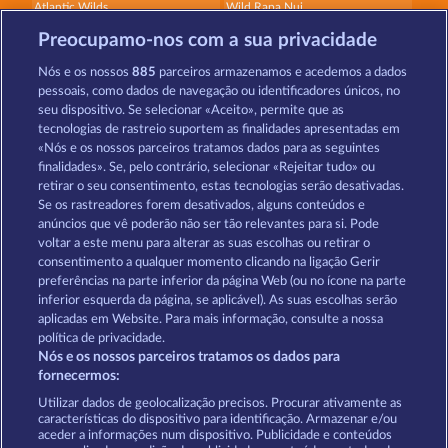
Atlantic Wilds
Wild Rapa Nui
Preocupamo-nos com a sua privacidade
Nós e os nossos
885
parceiros armazenamos e acedemos a dados
pessoais, como dados de navegação ou identificadores únicos, no
seu dispositivo. Se selecionar «Aceito», permite que as
tecnologias de rastreio suportem as finalidades apresentadas em
«Nós e os nossos parceiros tratamos dados para as seguintes
Beautiful Nature
Savanna Moon
finalidades». Se, pelo contrário, selecionar «Rejeitar tudo» ou
retirar o seu consentimento, estas tecnologias serão desativadas.
Se os rastreadores forem desativados, alguns conteúdos e
Termos e Condições
anúncios que vê poderão não ser tão relevantes para si. Pode
voltar a este menu para alterar as suas escolhas ou retirar o
consentimento a qualquer momento clicando na ligação Gerir
Declaração de Privacidade
Marca
preferências na parte inferior da página Web (ou no ícone na parte
inferior esquerda da página, se aplicável). As suas escolhas serão
Empresa
Perguntas frequentes
aplicadas em Website. Para mais informação, consulte a nossa
política de privacidade.
Nós e os nossos parceiros tratamos os dados para
Programa de parceiros afiliados
Facebook
fornecermos:
Enviar pedido de rescisão
Utilizar dados de geolocalização precisos. Procurar ativamente as
características do dispositivo para identificação. Armazenar e/ou
aceder a informações num dispositivo. Publicidade e conteúdos