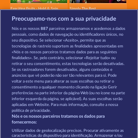
Eggciting Fruits - Hold & Spin
Simply The Best
Preocupamo-nos com a sua privacidade
Nós e os nossos
887
parceiros armazenamos e acedemos a dados
pessoais, como dados de navegação ou identificadores únicos, no
seu dispositivo. Se selecionar «Aceito», permite que as
tecnologias de rastreio suportem as finalidades apresentadas em
«Nós e os nossos parceiros tratamos dados para as seguintes
Egyptian Moon
Piggy Kings
finalidades». Se, pelo contrário, selecionar «Rejeitar tudo» ou
retirar o seu consentimento, estas tecnologias serão desativadas.
Se os rastreadores forem desativados, alguns conteúdos e
Termos e Condições
anúncios que vê poderão não ser tão relevantes para si. Pode
voltar a este menu para alterar as suas escolhas ou retirar o
consentimento a qualquer momento clicando na ligação Gerir
Declaração de Privacidade
Marca
preferências na parte inferior da página Web (ou no ícone na parte
inferior esquerda da página, se aplicável). As suas escolhas serão
Empresa
Perguntas frequentes
aplicadas em Website. Para mais informação, consulte a nossa
política de privacidade.
Nós e os nossos parceiros tratamos os dados para
Programa de parceiros afiliados
Facebook
fornecermos:
Enviar pedido de rescisão
Utilizar dados de geolocalização precisos. Procurar ativamente as
características do dispositivo para identificação. Armazenar e/ou