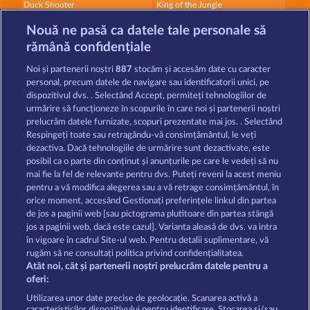
Duck Shooter
King of the Jungle
Nouă ne pasă ca datele tale personale să
rămână confidențiale
Noi și partenerii noștri
887
stocăm și accesăm date cu caracter
personal, precum datele de navigare sau identificatorii unici, pe
dispozitivul dvs. . Selectând Accept, permiteți tehnologiilor de
Golden Ei of Moorhuhn
Night Wolves
urmărire să funcționeze în scopurile în care noi și partenerii noștri
prelucrăm datele furnizate, scopuri prezentate mai jos. . Selectând
Respingeți toate sau retragându-vă consimțământul, le veți
dezactiva. Dacă tehnologiile de urmărire sunt dezactivate, este
Termeni și condiții
posibil ca o parte din conținut și anunțurile pe care le vedeți să nu
mai fie la fel de relevante pentru dvs. Puteți reveni la acest meniu
Declarație de confidențialitate
pentru a vă modifica alegerea sau a vă retrage consimțământul, în
orice moment, accesând Gestionați preferințele linkul din partea
de jos a paginii web [sau pictograma plutitoare din partea stângă
Asistență tehnică
Firmă
jos a paginii web, dacă este cazul]. Varianta aleasă de dvs. va intra
în vigoare în cadrul Site-ul web. Pentru detalii suplimentare, vă
Întrebări frecvente
Program de afiliere
rugăm să ne consultați politica privind confidențialitatea.
Atât noi, cât și partenerii noștri prelucrăm datele pentru a
Facebook
oferi:
Utilizarea unor date precise de geolocație. Scanarea activă a
caracteristicilor dispozitivului pentru identificare. Stocarea și/sau